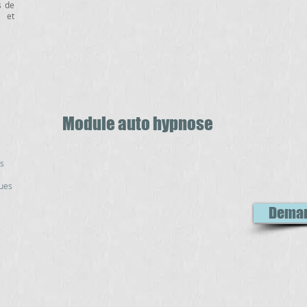
s de
e et
Module auto hypnose
es
ques
Demand