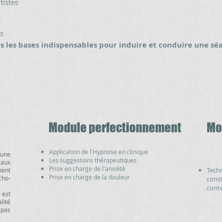
tistes
es
s les bases indispensables pour induire et conduire une s
Module perfectionnement
Mo
Application de l'Hypnose en clinique
une
Les suggestions thérapeutiques
aux
Prise en charge de l'anxiété
Techn
ient
Prise en charge de la douleur
cho-
cons
conte
 est
lité
 pas